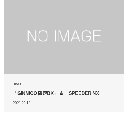
news
「GINNICO 限定BK」 & 「SPEEDER NX」
2021.09.18