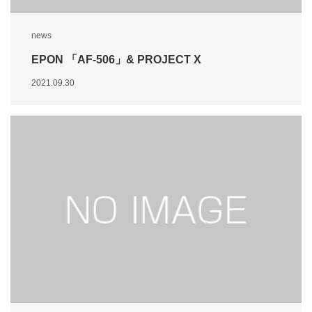
news
EPON 「AF-506」& PROJECT X
2021.09.30