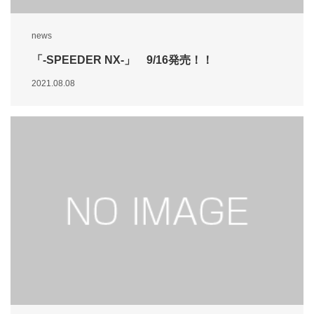
news
「-SPEEDER NX-」 9/16発売！！
2021.08.08